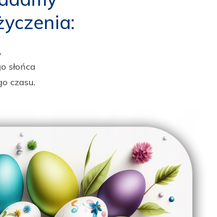
życzenia:
,
o słońca
go czasu.