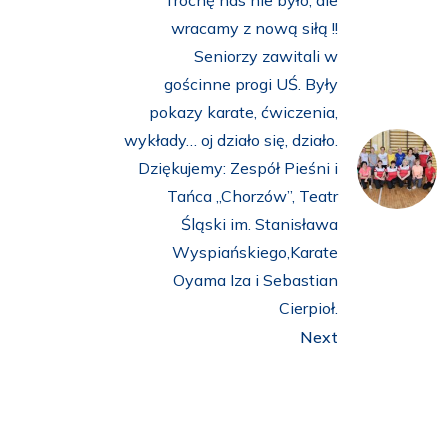
Trochę nas nie było, ale
wracamy z nową siłą !!
Seniorzy zawitali w
gościnne progi UŚ. Były
pokazy karate, ćwiczenia,
wykłady… oj działo się, działo.
Dziękujemy: Zespół Pieśni i
Tańca „Chorzów”, Teatr
Śląski im. Stanisława
Wyspiańskiego,Karate
Oyama Iza i Sebastian
Cierpioł.
Next