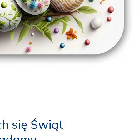
ch się Świąt
ładamy